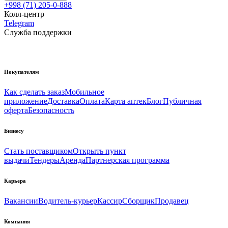
+998 (71) 205-0-888
Колл-центр
Telegram
Служба поддержки
Покупателям
Как сделать заказ
Мобильное
приложение
Доставка
Оплата
Карта аптек
Блог
Публичная
оферта
Безопасность
Бизнесу
Стать поставщиком
Открыть пункт
выдачи
Тендеры
Аренда
Партнерская программа
Карьера
Вакансии
Водитель-курьер
Кассир
Сборщик
Продавец
Компания