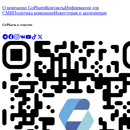
О компании GoPharm
Контакты
Информация для
СМИ
Политика компании
Инвесторам и акционерам
GoPharm в соцсетях