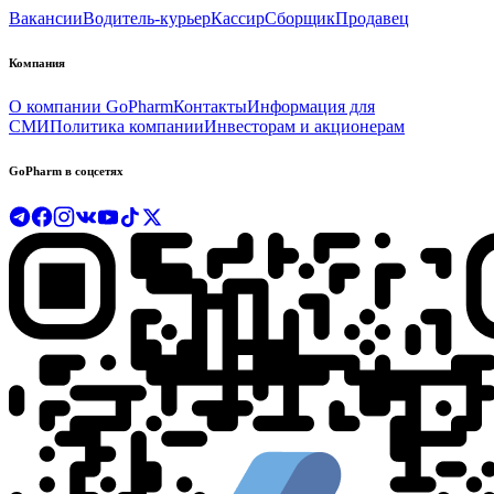
Вакансии
Водитель-курьер
Кассир
Сборщик
Продавец
Компания
О компании GoPharm
Контакты
Информация для
СМИ
Политика компании
Инвесторам и акционерам
GoPharm в соцсетях