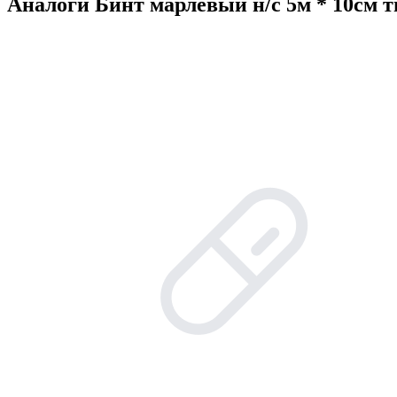
Аналоги Бинт марлевый н/с 5м * 10см т