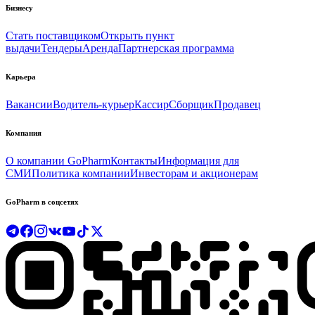
Бизнесу
Стать поставщиком
Открыть пункт
выдачи
Тендеры
Аренда
Партнерская программа
Карьера
Вакансии
Водитель-курьер
Кассир
Сборщик
Продавец
Компания
О компании GoPharm
Контакты
Информация для
СМИ
Политика компании
Инвесторам и акционерам
GoPharm в соцсетях