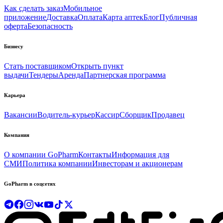
Как сделать заказ
Мобильное
приложение
Доставка
Оплата
Карта аптек
Блог
Публичная
оферта
Безопасность
Бизнесу
Стать поставщиком
Открыть пункт
выдачи
Тендеры
Аренда
Партнерская программа
Карьера
Вакансии
Водитель-курьер
Кассир
Сборщик
Продавец
Компания
О компании GoPharm
Контакты
Информация для
СМИ
Политика компании
Инвесторам и акционерам
GoPharm в соцсетях