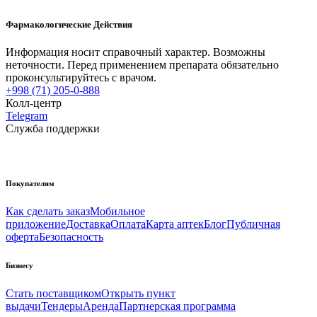
Фармакологические Действия
Информация носит справочный характер. Возможны
неточности. Перед применением препарата обязательно
проконсультируйтесь с врачом.
+998 (71) 205-0-888
Колл-центр
Telegram
Служба поддержки
Покупателям
Как сделать заказ
Мобильное
приложение
Доставка
Оплата
Карта аптек
Блог
Публичная
оферта
Безопасность
Бизнесу
Стать поставщиком
Открыть пункт
выдачи
Тендеры
Аренда
Партнерская программа