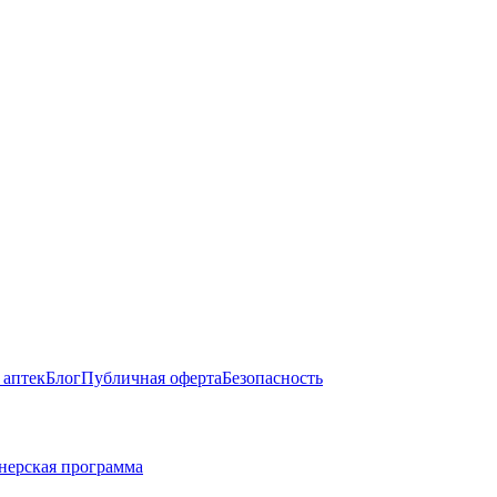
 аптек
Блог
Публичная оферта
Безопасность
нерская программа