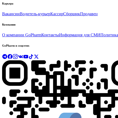
Карьера
Вакансии
Водитель-курьер
Кассир
Сборщик
Продавец
Компания
О компании GoPharm
Контакты
Информация для СМИ
Политика
GoPharm в соцсетях