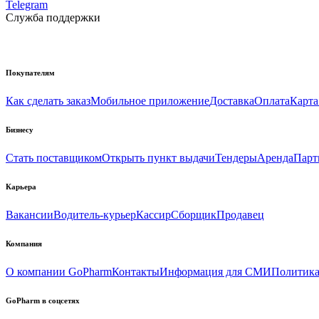
Telegram
Служба поддержки
Покупателям
Как сделать заказ
Мобильное приложение
Доставка
Оплата
Карта
Бизнесу
Стать поставщиком
Открыть пункт выдачи
Тендеры
Аренда
Парт
Карьера
Вакансии
Водитель-курьер
Кассир
Сборщик
Продавец
Компания
О компании GoPharm
Контакты
Информация для СМИ
Политика
GoPharm в соцсетях