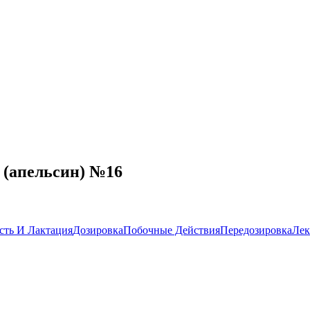
 (апельсин) №16
сть И Лактация
Дозировка
Побочные Действия
Передозировка
Лек