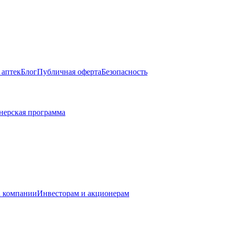
 аптек
Блог
Публичная оферта
Безопасность
нерская программа
 компании
Инвесторам и акционерам