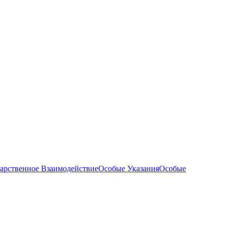
арственное Взаимодействие
Особые Указания
Особые