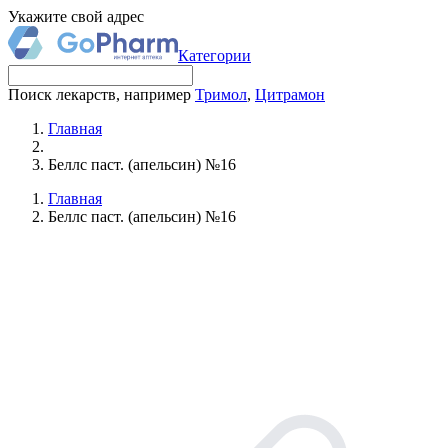
Укажите свой адрес
Категории
Поиск лекарств, например
Тримол
,
Цитрамон
Главная
Беллс паст. (апельсин) №16
Главная
Беллс паст. (апельсин) №16