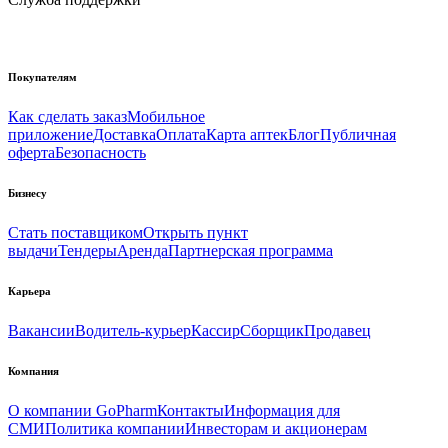
Покупателям
Как сделать заказ
Мобильное
приложение
Доставка
Оплата
Карта аптек
Блог
Публичная
оферта
Безопасность
Бизнесу
Стать поставщиком
Открыть пункт
выдачи
Тендеры
Аренда
Партнерская программа
Карьера
Вакансии
Водитель-курьер
Кассир
Сборщик
Продавец
Компания
О компании GoPharm
Контакты
Информация для
СМИ
Политика компании
Инвесторам и акционерам