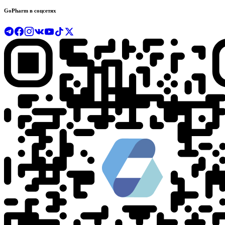
GoPharm в соцсетях