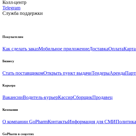
Колл-центр
Telegram
Служба поддержки
Покупателям
Как сделать заказ
Мобильное приложение
Доставка
Оплата
Карта
Бизнесу
Стать поставщиком
Открыть пункт выдачи
Тендеры
Аренда
Парт
Карьера
Вакансии
Водитель-курьер
Кассир
Сборщик
Продавец
Компания
О компании GoPharm
Контакты
Информация для СМИ
Политика
GoPharm в соцсетях