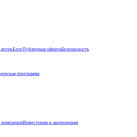
 аптек
Блог
Публичная оферта
Безопасность
нерская программа
 компании
Инвесторам и акционерам