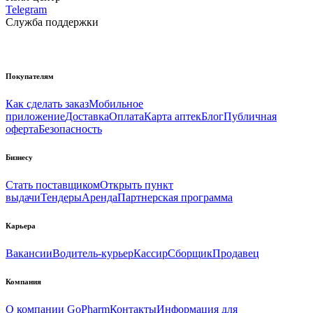
Telegram
Служба поддержки
Покупателям
Как сделать заказ
Мобильное
приложение
Доставка
Оплата
Карта аптек
Блог
Публичная
оферта
Безопасность
Бизнесу
Стать поставщиком
Открыть пункт
выдачи
Тендеры
Аренда
Партнерская программа
Карьера
Вакансии
Водитель-курьер
Кассир
Сборщик
Продавец
Компания
О компании GoPharm
Контакты
Информация для