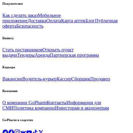
Покупателям
Как сделать заказ
Мобильное
приложение
Доставка
Оплата
Карта аптек
Блог
Публичная
оферта
Безопасность
Бизнесу
Стать поставщиком
Открыть пункт
выдачи
Тендеры
Аренда
Партнерская программа
Карьера
Вакансии
Водитель-курьер
Кассир
Сборщик
Продавец
Компания
О компании GoPharm
Контакты
Информация для
СМИ
Политика компании
Инвесторам и акционерам
GoPharm в соцсетях