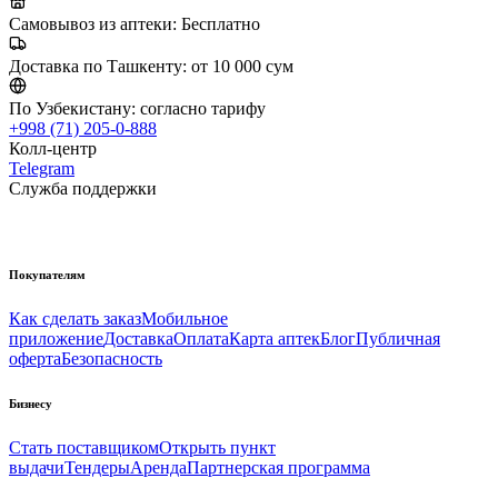
Самовывоз из аптеки:
Бесплатно
Доставка по Ташкенту:
от 10 000 сум
По Узбекистану:
согласно тарифу
+998 (71) 205-0-888
Колл-центр
Telegram
Служба поддержки
Покупателям
Как сделать заказ
Мобильное
приложение
Доставка
Оплата
Карта аптек
Блог
Публичная
оферта
Безопасность
Бизнесу
Стать поставщиком
Открыть пункт
выдачи
Тендеры
Аренда
Партнерская программа