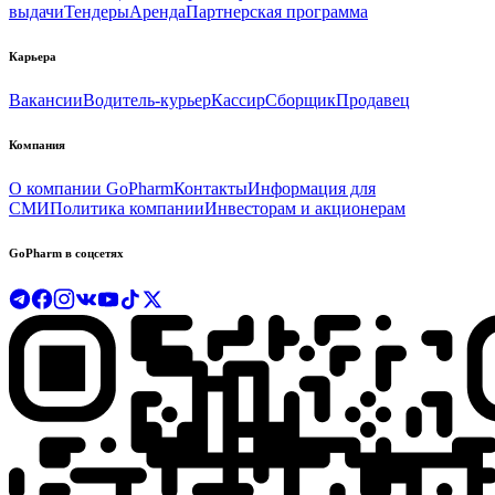
выдачи
Тендеры
Аренда
Партнерская программа
Карьера
Вакансии
Водитель-курьер
Кассир
Сборщик
Продавец
Компания
О компании GoPharm
Контакты
Информация для
СМИ
Политика компании
Инвесторам и акционерам
GoPharm в соцсетях