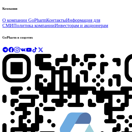
Компания
О компании GoPharm
Контакты
Информация для
СМИ
Политика компании
Инвесторам и акционерам
GoPharm в соцсетях