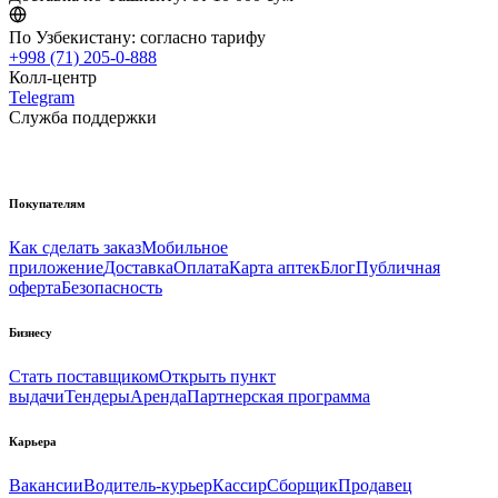
По Узбекистану:
согласно тарифу
+998 (71) 205-0-888
Колл-центр
Telegram
Служба поддержки
Покупателям
Как сделать заказ
Мобильное
приложение
Доставка
Оплата
Карта аптек
Блог
Публичная
оферта
Безопасность
Бизнесу
Стать поставщиком
Открыть пункт
выдачи
Тендеры
Аренда
Партнерская программа
Карьера
Вакансии
Водитель-курьер
Кассир
Сборщик
Продавец