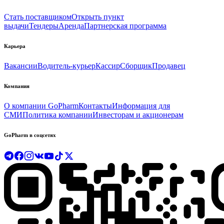
Стать поставщиком
Открыть пункт
выдачи
Тендеры
Аренда
Партнерская программа
Карьера
Вакансии
Водитель-курьер
Кассир
Сборщик
Продавец
Компания
О компании GoPharm
Контакты
Информация для
СМИ
Политика компании
Инвесторам и акционерам
GoPharm в соцсетях