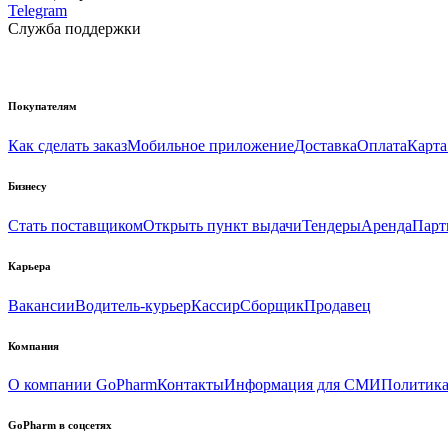
Telegram
Служба поддержки
Покупателям
Как сделать заказ
Мобильное приложение
Доставка
Оплата
Карта
Бизнесу
Стать поставщиком
Открыть пункт выдачи
Тендеры
Аренда
Парт
Карьера
Вакансии
Водитель-курьер
Кассир
Сборщик
Продавец
Компания
О компании GoPharm
Контакты
Информация для СМИ
Политика
GoPharm в соцсетях