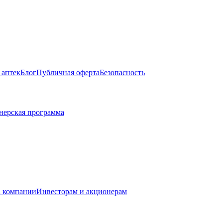
 аптек
Блог
Публичная оферта
Безопасность
нерская программа
 компании
Инвесторам и акционерам