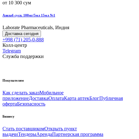
от 10 300 сум
Азилаб сусп. 100мг/5мл 15мл №1
Laborate Pharmaceuticals, Индия
Доставка сегодня
+998 (71) 205-0-888
Колл-центр
Telegram
Служба поддержки
Покупателям
Как сделать заказ
Мобильное
приложение
Доставка
Оплата
Карта аптек
Блог
Публичная
оферта
Безопасность
Бизнесу
Стать поставщиком
Открыть пункт
выдачи
Тендеры
Аренда
Партнерская программа