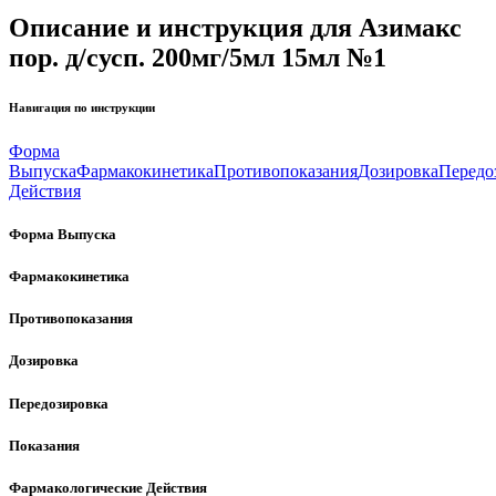
Описание и инструкция для Азимакс
пор. д/сусп. 200мг/5мл 15мл №1
Навигация по инструкции
Форма
Выпуска
Фармакокинетика
Противопоказания
Дозировка
Передо
Действия
Форма Выпуска
Фармакокинетика
Противопоказания
Дозировка
Передозировка
Показания
Фармакологические Действия