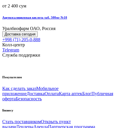
от 2 400 сум
Ацетилсалициловая кислота таб. 500мг №10
Уралбиофарм ОАО, Россия
Доставка сегодня
+998 (71) 205-0-888
Колл-центр
Telegram
Служба поддержки
Покупателям
Как сделать заказ
Мобильное
приложение
Доставка
Оплата
Карта аптек
Блог
Публичная
оферта
Безопасность
Бизнесу
Стать поставщиком
Открыть пункт
выдачи
Тендеры
Аренда
Партнерская программа