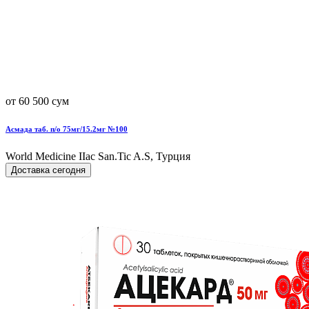
от 60 500 сум
Асмада таб. п/о 75мг/15.2мг №100
World Мedicine IIac San.Tic A.S, Турция
Доставка сегодня