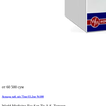
от 60 500 сум
Асмада таб. п/о 75мг/15.2мг №100
World Мedicine IIac San.Tic A.S, Турция