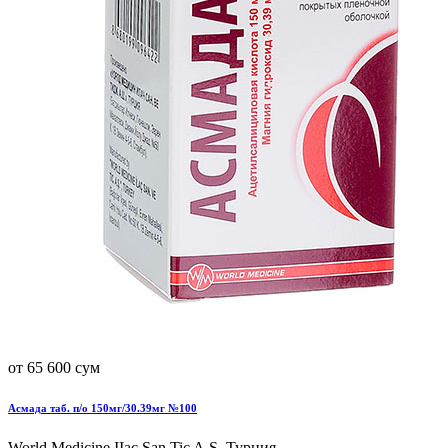
от 65 600 сум
Асмада таб. п/о 150мг/30.39мг №100
World Мedicine IIac San.Tic A.S, Турция