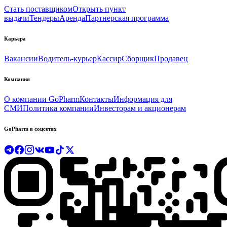
Стать поставщиком
Открыть пункт
выдачи
Тендеры
Аренда
Партнерская программа
Карьера
Вакансии
Водитель-курьер
Кассир
Сборщик
Продавец
Компания
О компании GoPharm
Контакты
Информация для
СМИ
Политика компании
Инвесторам и акционерам
GoPharm в соцсетях