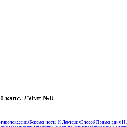
0 капс. 250мг №8
тивопоказания
Беременность И Лактация
Способ Применения И