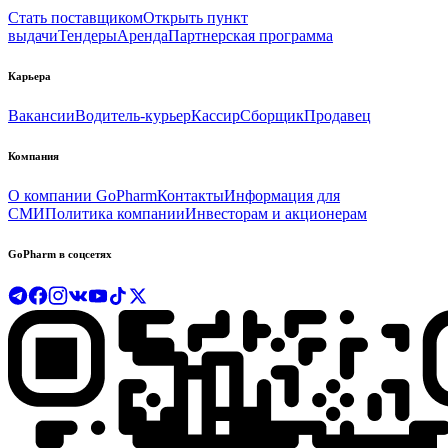
Стать поставщиком
Открыть пункт
выдачи
Тендеры
Аренда
Партнерская программа
Карьера
Вакансии
Водитель-курьер
Кассир
Сборщик
Продавец
Компания
О компании GoPharm
Контакты
Информация для
СМИ
Политика компании
Инвесторам и акционерам
GoPharm в соцсетях