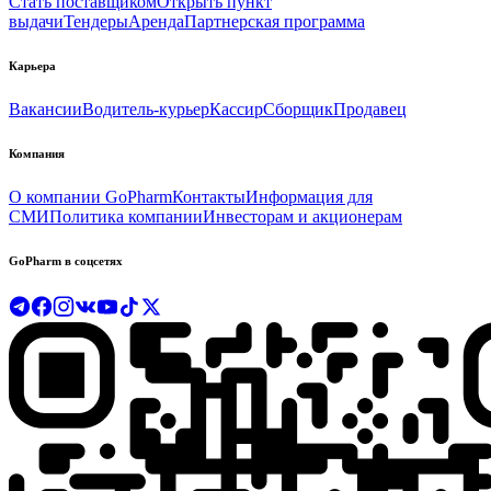
Стать поставщиком
Открыть пункт
выдачи
Тендеры
Аренда
Партнерская программа
Карьера
Вакансии
Водитель-курьер
Кассир
Сборщик
Продавец
Компания
О компании GoPharm
Контакты
Информация для
СМИ
Политика компании
Инвесторам и акционерам
GoPharm в соцсетях