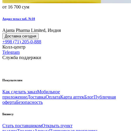
от 16 700 сум
Апдил тотал таб. №10
Ajanta Pharma Limited, Индия
Доставка сегодня
+998 (71) 205-0-888
Колл-центр
Telegram
Служба поддержки
Покупателям
Как сделать заказ
Мобильное
приложение
Доставка
Оплата
Карта аптек
Блог
Публичная
оферта
Безопасность
Бизнесу
Стать поставщиком
Открыть пункт
выдачи
Тендеры
Аренда
Партнерская программа