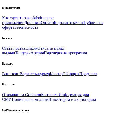
Покупателям
Как сделать заказ
Мобильное
приложение
Доставка
Оплата
Карта аптек
Блог
Публичная
оферта
Безопасность
Бизнесу
Стать поставщиком
Открыть пункт
выдачи
Тендеры
Аренда
Партнерская программа
Карьера
Вакансии
Водитель-курьер
Кассир
Сборщик
Продавец
Компания
О компании GoPharm
Контакты
Информация для
СМИ
Политика компании
Инвесторам и акционерам
GoPharm в соцсетях