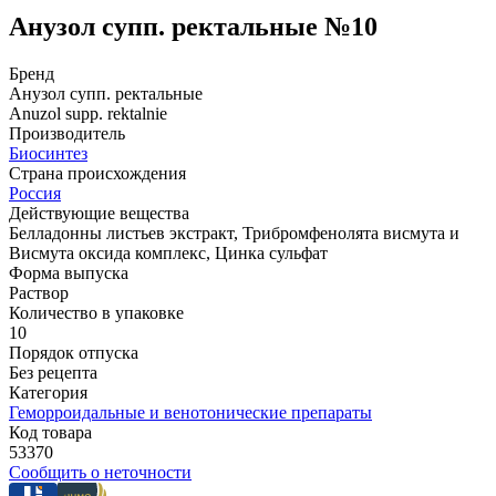
Анузол супп. ректальные №10
Бренд
Анузол супп. ректальные
Anuzol supp. rektalnie
Производитель
Биосинтез
Страна происхождения
Россия
Действующие вещества
Белладонны листьев экстракт, Трибромфенолята висмута и
Висмута оксида комплекс, Цинка сульфат
Форма выпуска
Раствор
Количество в упаковке
10
Порядок отпуска
Без рецепта
Категория
Геморроидальные и венотонические препараты
Код товара
53370
Сообщить о неточности