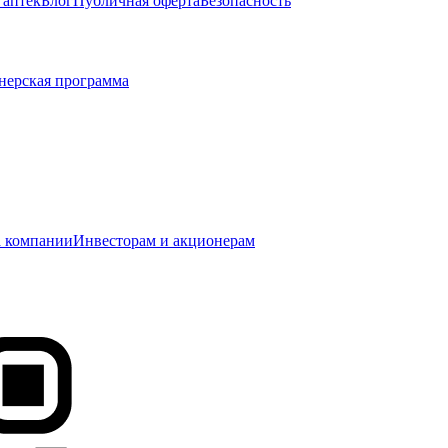
 аптек
Блог
Публичная оферта
Безопасность
нерская программа
 компании
Инвесторам и акционерам