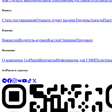
Как сделать заказ
Мобильное приложение
Доставка
Оплата
Карта
Бизнесу
Стать поставщиком
Открыть пункт выдачи
Тендеры
Аренда
Парт
Карьера
Вакансии
Водитель-курьер
Кассир
Сборщик
Продавец
Компания
О компании GoPharm
Контакты
Информация для СМИ
Политика
GoPharm в соцсетях