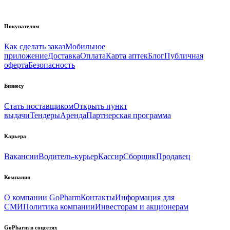
Покупателям
Как сделать заказ
Мобильное
приложение
Доставка
Оплата
Карта аптек
Блог
Публичная
оферта
Безопасность
Бизнесу
Стать поставщиком
Открыть пункт
выдачи
Тендеры
Аренда
Партнерская программа
Карьера
Вакансии
Водитель-курьер
Кассир
Сборщик
Продавец
Компания
О компании GoPharm
Контакты
Информация для
СМИ
Политика компании
Инвесторам и акционерам
GoPharm в соцсетях