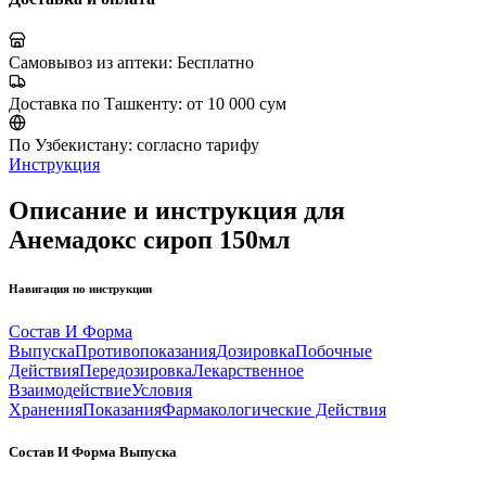
Самовывоз из аптеки:
Бесплатно
Доставка по Ташкенту:
от 10 000 сум
По Узбекистану:
согласно тарифу
Инструкция
Описание и инструкция для
Анемадокс сироп 150мл
Навигация по инструкции
Состав И Форма
Выпуска
Противопоказания
Дозировка
Побочные
Действия
Передозировка
Лекарственное
Взаимодействие
Условия
Хранения
Показания
Фармакологические Действия
Состав И Форма Выпуска