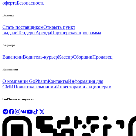
оферта
Безопасность
Бизнесу
Стать поставщиком
Открыть пункт
выдачи
Тендеры
Аренда
Партнерская программа
Карьера
Вакансии
Водитель-курьер
Кассир
Сборщик
Продавец
Компания
О компании GoPharm
Контакты
Информация для
СМИ
Политика компании
Инвесторам и акционерам
GoPharm в соцсетях