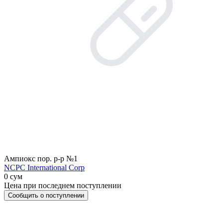
Ампиокс пор. р-р №1
NCPC International Corp
0 сум
Цена при последнем поступлении
Сообщить о поступлении