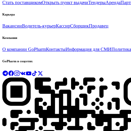
Стать поставщиком
Открыть пункт выдачи
Тендеры
Аренда
Парт
Карьера
Вакансии
Водитель-курьер
Кассир
Сборщик
Продавец
Компания
О компании GoPharm
Контакты
Информация для СМИ
Политика
GoPharm в соцсетях