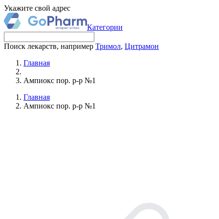
Укажите свой адрес
Категории
Поиск лекарств, например
Тримол
,
Цитрамон
Главная
Ампиокс пор. р-р №1
Главная
Ампиокс пор. р-р №1