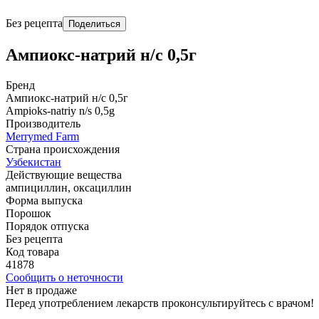
Без рецепта
Поделиться
Ампиокс-натрий н/с 0,5г
Бренд
Ампиокс-натрий н/с 0,5г
Ampioks-natriy n/s 0,5g
Производитель
Merrymed Farm
Страна происхождения
Узбекистан
Действующие вещества
ампициллин, оксациллин
Форма выпуска
Порошок
Порядок отпуска
Без рецепта
Код товара
41878
Сообщить о неточности
Нет в продаже
Перед употреблением лекарств проконсультируйтесь с врачом!