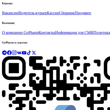
Карьера
Вакансии
Водитель-курьер
Кассир
Сборщик
Продавец
Компания
О компании GoPharm
Контакты
Информация для СМИ
Политика
GoPharm в соцсетях