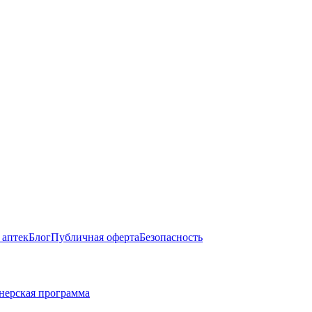
 аптек
Блог
Публичная оферта
Безопасность
нерская программа