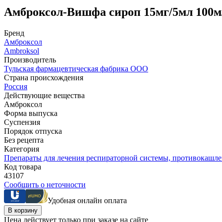
Амброксол-Вишфа сироп 15мг/5мл 100м
Бренд
Амброксол
Ambroksol
Производитель
Тульская фармацевтическая фабрика ООО
Страна происхождения
Россия
Действующие вещества
Амброксол
Форма выпуска
Суспензия
Порядок отпуска
Без рецепта
Категория
Препараты для лечения респираторной системы, противокашл
Код товара
43107
Сообщить о неточности
Удобная онлайн оплата
В корзину
Цена действует только при заказе на сайте