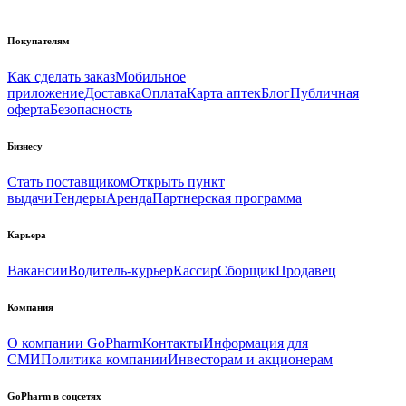
Покупателям
Как сделать заказ
Мобильное
приложение
Доставка
Оплата
Карта аптек
Блог
Публичная
оферта
Безопасность
Бизнесу
Стать поставщиком
Открыть пункт
выдачи
Тендеры
Аренда
Партнерская программа
Карьера
Вакансии
Водитель-курьер
Кассир
Сборщик
Продавец
Компания
О компании GoPharm
Контакты
Информация для
СМИ
Политика компании
Инвесторам и акционерам
GoPharm в соцсетях