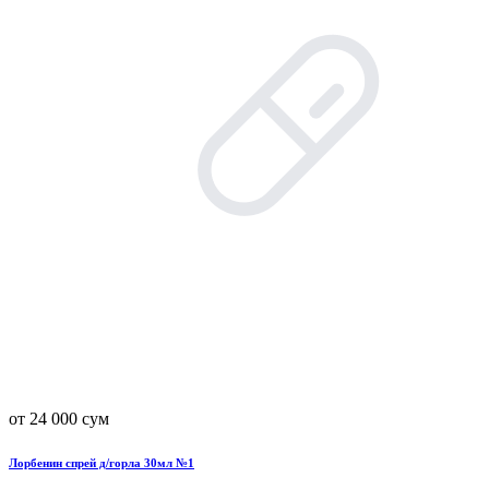
от 24 000 сум
Лорбенин спрей д/горла 30мл №1