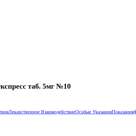
кспресс таб. 5мг №10
твия
Лекарственное Взаимодействие
Особые Указания
Показания