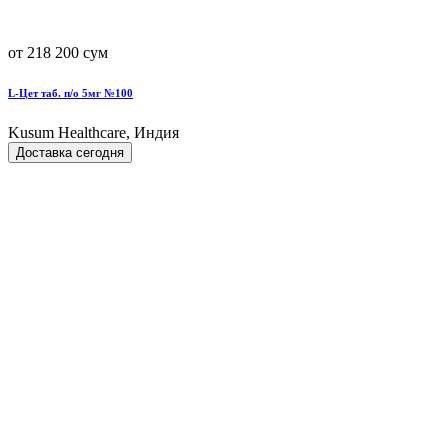
от 218 200 сум
L-Цет таб. п/о 5мг №100
Kusum Healthcare, Индия
Доставка сегодня