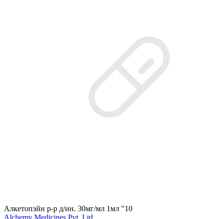
Алкетопэйн р-р д/ин. 30мг/мл 1мл "10
Alchemy Medicines Pvt. Ltd