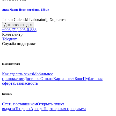
Аква Марис Норм спрей наз. 150мл
Jadran Galenski Laboratorij, Хорватия
Доставка сегодня
+998 (71) 205-0-888
Колл-центр
Telegram
Служба поддержки
Покупателям
Как сделать заказ
Мобильное
приложение
Доставка
Оплата
Карта аптек
Блог
Публичная
оферта
Безопасность
Бизнесу
Стать поставщиком
Открыть пункт
выдачи
Тендеры
Аренда
Партнерская программа