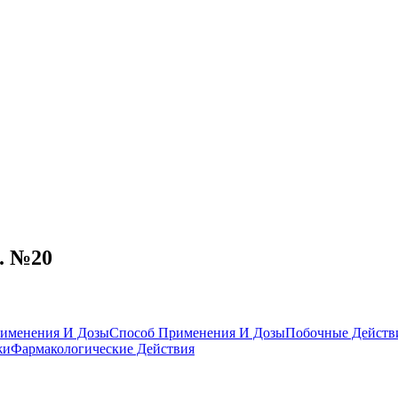
. №20
именения И Дозы
Способ Применения И Дозы
Побочные Действ
жи
Фармакологические Действия