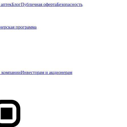
 аптек
Блог
Публичная оферта
Безопасность
нерская программа
 компании
Инвесторам и акционерам