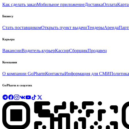
Как сделать заказ
Мобильное приложение
Доставка
Оплата
Карта
Бизнесу
Стать поставщиком
Открыть пункт выдачи
Тендеры
Аренда
Парт
Карьера
Вакансии
Водитель-курьер
Кассир
Сборщик
Продавец
Компания
О компании GoPharm
Контакты
Информация для СМИ
Политика
GoPharm в соцсетях