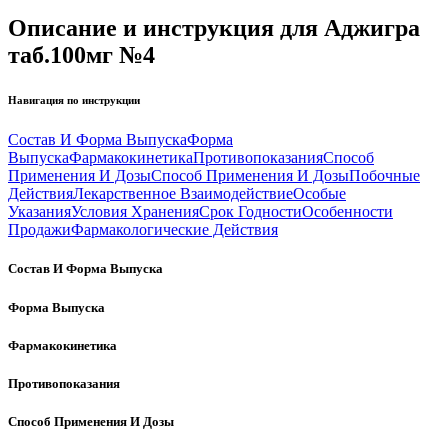
Описание и инструкция для Аджигра
таб.100мг №4
Навигация по инструкции
Состав И Форма Выпуска
Форма
Выпуска
Фармакокинетика
Противопоказания
Способ
Применения И Дозы
Способ Применения И Дозы
Побочные
Действия
Лекарственное Взаимодействие
Особые
Указания
Условия Хранения
Срок Годности
Особенности
Продажи
Фармакологические Действия
Состав И Форма Выпуска
Форма Выпуска
Фармакокинетика
Противопоказания
Способ Применения И Дозы