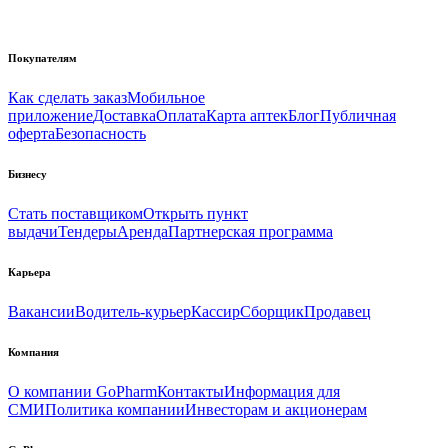
Покупателям
Как сделать заказ
Мобильное
приложение
Доставка
Оплата
Карта аптек
Блог
Публичная
оферта
Безопасность
Бизнесу
Стать поставщиком
Открыть пункт
выдачи
Тендеры
Аренда
Партнерская программа
Карьера
Вакансии
Водитель-курьер
Кассир
Сборщик
Продавец
Компания
О компании GoPharm
Контакты
Информация для
СМИ
Политика компании
Инвесторам и акционерам