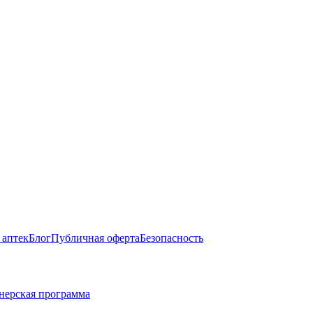
 аптек
Блог
Публичная оферта
Безопасность
нерская программа