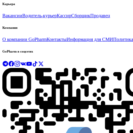
Карьера
Вакансии
Водитель-курьер
Кассир
Сборщик
Продавец
Компания
О компании GoPharm
Контакты
Информация для СМИ
Политика
GoPharm в соцсетях