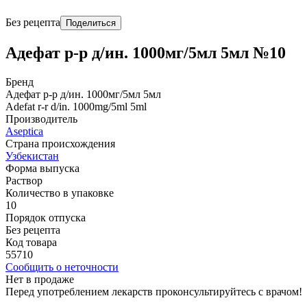
Без рецепта
Поделиться
Адефат р-р д/ин. 1000мг/5мл 5мл №10
Бренд
Адефат р-р д/ин. 1000мг/5мл 5мл
Adefat r-r d/in. 1000mg/5ml 5ml
Производитель
Aseptica
Страна происхождения
Узбекистан
Форма выпуска
Раствор
Количество в упаковке
10
Порядок отпуска
Без рецепта
Код товара
55710
Сообщить о неточности
Нет в продаже
Перед употреблением лекарств проконсультируйтесь с врачом!