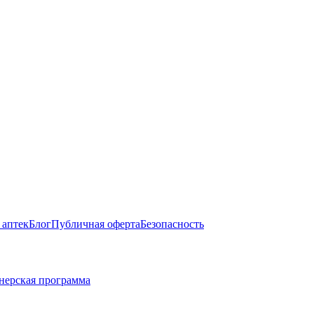
 аптек
Блог
Публичная оферта
Безопасность
нерская программа