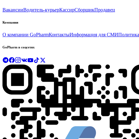
Вакансии
Водитель-курьер
Кассир
Сборщик
Продавец
Компания
О компании GoPharm
Контакты
Информация для СМИ
Политика
GoPharm в соцсетях