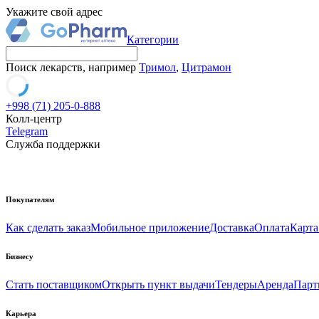
Укажите свой адрес
Категории
Поиск лекарств, например
Тримол
,
Цитрамон
+998 (71) 205-0-888
Колл-центр
Telegram
Служба поддержки
Покупателям
Как сделать заказ
Мобильное приложение
Доставка
Оплата
Карта
Бизнесу
Стать поставщиком
Открыть пункт выдачи
Тендеры
Аренда
Парт
Карьера