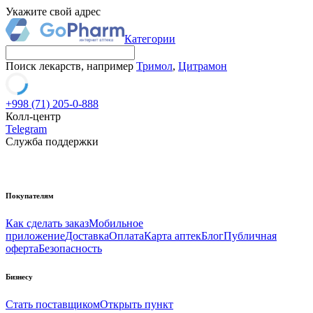
Укажите свой адрес
Категории
Поиск лекарств, например
Тримол
,
Цитрамон
+998 (71) 205-0-888
Колл-центр
Telegram
Служба поддержки
Покупателям
Как сделать заказ
Мобильное
приложение
Доставка
Оплата
Карта аптек
Блог
Публичная
оферта
Безопасность
Бизнесу
Стать поставщиком
Открыть пункт