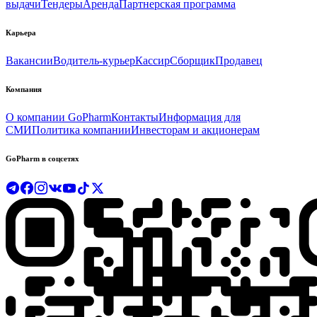
выдачи
Тендеры
Аренда
Партнерская программа
Карьера
Вакансии
Водитель-курьер
Кассир
Сборщик
Продавец
Компания
О компании GoPharm
Контакты
Информация для
СМИ
Политика компании
Инвесторам и акционерам
GoPharm в соцсетях