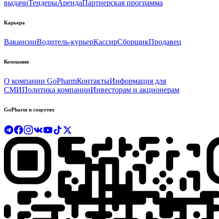
выдачи
Тендеры
Аренда
Партнерская программа
Карьера
Вакансии
Водитель-курьер
Кассир
Сборщик
Продавец
Компания
О компании GoPharm
Контакты
Информация для
СМИ
Политика компании
Инвесторам и акционерам
GoPharm в соцсетях