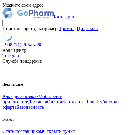
Укажите свой адрес
Категории
Поиск лекарств, например
Тримол
,
Цитрамон
+998 (71) 205-0-888
Колл-центр
Telegram
Служба поддержки
Покупателям
Как сделать заказ
Мобильное
приложение
Доставка
Оплата
Карта аптек
Блог
Публичная
оферта
Безопасность
Бизнесу
Стать поставщиком
Открыть пункт