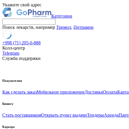
Укажите свой адрес
Категории
Поиск лекарств, например
Тримол
,
Цитрамон
+998 (71) 205-0-888
Колл-центр
Telegram
Служба поддержки
Покупателям
Как сделать заказ
Мобильное приложение
Доставка
Оплата
Карта
Бизнесу
Стать поставщиком
Открыть пункт выдачи
Тендеры
Аренда
Парт
Карьера