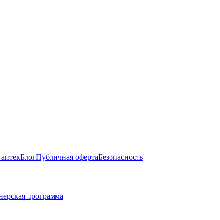
 аптек
Блог
Публичная оферта
Безопасность
нерская программа