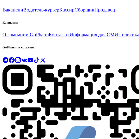
Вакансии
Водитель-курьер
Кассир
Сборщик
Продавец
Компания
О компании GoPharm
Контакты
Информация для СМИ
Политика
GoPharm в соцсетях