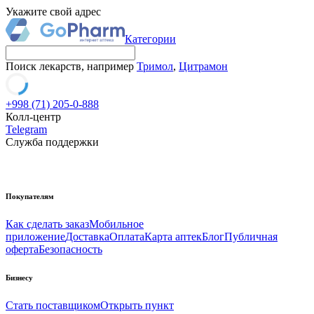
Укажите свой адрес
Категории
Поиск лекарств, например
Тримол
,
Цитрамон
+998 (71) 205-0-888
Колл-центр
Telegram
Служба поддержки
Покупателям
Как сделать заказ
Мобильное
приложение
Доставка
Оплата
Карта аптек
Блог
Публичная
оферта
Безопасность
Бизнесу
Стать поставщиком
Открыть пункт