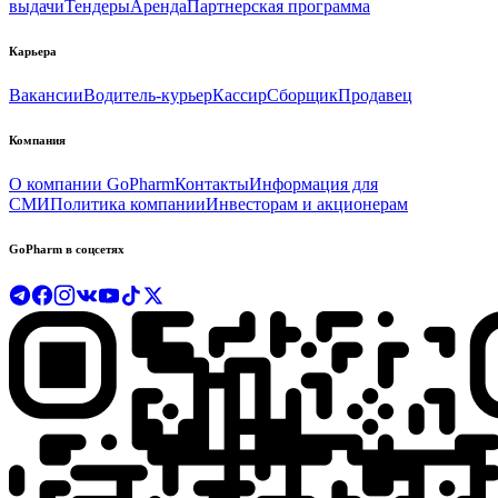
выдачи
Тендеры
Аренда
Партнерская программа
Карьера
Вакансии
Водитель-курьер
Кассир
Сборщик
Продавец
Компания
О компании GoPharm
Контакты
Информация для
СМИ
Политика компании
Инвесторам и акционерам
GoPharm в соцсетях