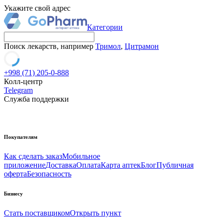
Укажите свой адрес
Категории
Поиск лекарств, например
Тримол
,
Цитрамон
+998 (71) 205-0-888
Колл-центр
Telegram
Служба поддержки
Покупателям
Как сделать заказ
Мобильное
приложение
Доставка
Оплата
Карта аптек
Блог
Публичная
оферта
Безопасность
Бизнесу
Стать поставщиком
Открыть пункт