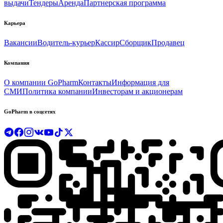
выдачи
Тендеры
Аренда
Партнерская программа
Карьера
Вакансии
Водитель-курьер
Кассир
Сборщик
Продавец
Компания
О компании GoPharm
Контакты
Информация для
СМИ
Политика компании
Инвесторам и акционерам
GoPharm в соцсетях