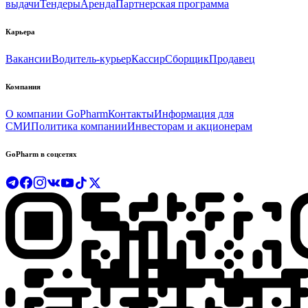
выдачи
Тендеры
Аренда
Партнерская программа
Карьера
Вакансии
Водитель-курьер
Кассир
Сборщик
Продавец
Компания
О компании GoPharm
Контакты
Информация для
СМИ
Политика компании
Инвесторам и акционерам
GoPharm в соцсетях