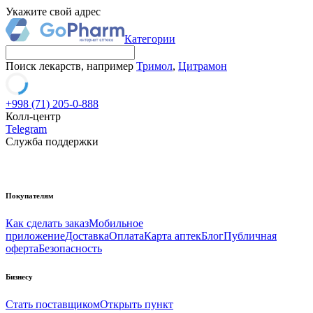
Укажите свой адрес
Категории
Поиск лекарств, например
Тримол
,
Цитрамон
+998 (71) 205-0-888
Колл-центр
Telegram
Служба поддержки
Покупателям
Как сделать заказ
Мобильное
приложение
Доставка
Оплата
Карта аптек
Блог
Публичная
оферта
Безопасность
Бизнесу
Стать поставщиком
Открыть пункт