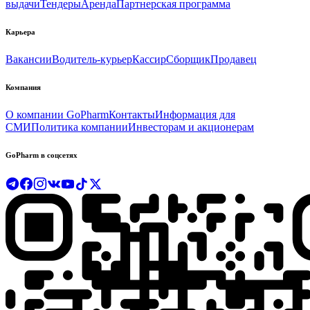
выдачи
Тендеры
Аренда
Партнерская программа
Карьера
Вакансии
Водитель-курьер
Кассир
Сборщик
Продавец
Компания
О компании GoPharm
Контакты
Информация для
СМИ
Политика компании
Инвесторам и акционерам
GoPharm в соцсетях