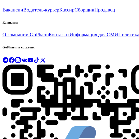
Вакансии
Водитель-курьер
Кассир
Сборщик
Продавец
Компания
О компании GoPharm
Контакты
Информация для СМИ
Политика
GoPharm в соцсетях