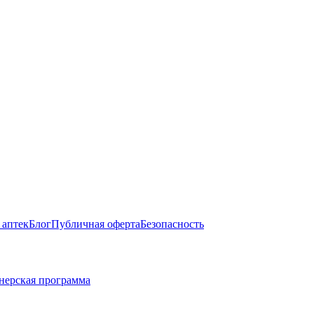
 аптек
Блог
Публичная оферта
Безопасность
нерская программа