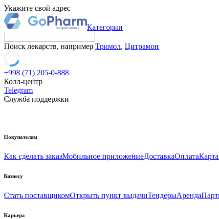
Укажите свой адрес
Категории
Поиск лекарств, например
Тримол
,
Цитрамон
+998 (71) 205-0-888
Колл-центр
Telegram
Служба поддержки
Покупателям
Как сделать заказ
Мобильное приложение
Доставка
Оплата
Карта
Бизнесу
Стать поставщиком
Открыть пункт выдачи
Тендеры
Аренда
Парт
Карьера