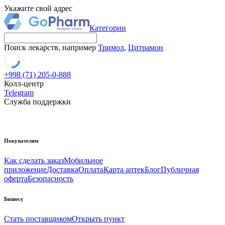
Укажите свой адрес
Категории
Поиск лекарств, например
Тримол
,
Цитрамон
+998 (71) 205-0-888
Колл-центр
Telegram
Служба поддержки
Покупателям
Как сделать заказ
Мобильное
приложение
Доставка
Оплата
Карта аптек
Блог
Публичная
оферта
Безопасность
Бизнесу
Стать поставщиком
Открыть пункт