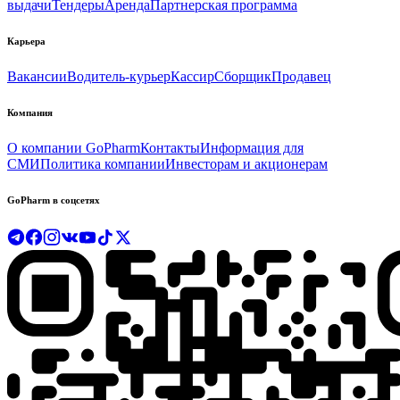
выдачи
Тендеры
Аренда
Партнерская программа
Карьера
Вакансии
Водитель-курьер
Кассир
Сборщик
Продавец
Компания
О компании GoPharm
Контакты
Информация для
СМИ
Политика компании
Инвесторам и акционерам
GoPharm в соцсетях