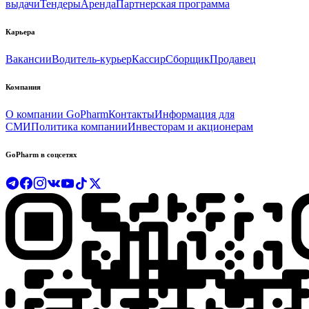
выдачи
Тендеры
Аренда
Партнерская программа
Карьера
Вакансии
Водитель-курьер
Кассир
Сборщик
Продавец
Компания
О компании GoPharm
Контакты
Информация для
СМИ
Политика компании
Инвесторам и акционерам
GoPharm в соцсетях