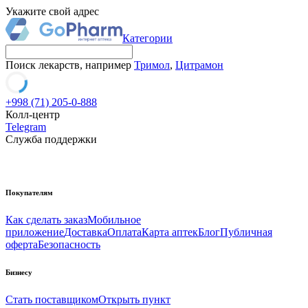
Укажите свой адрес
Категории
Поиск лекарств, например
Тримол
,
Цитрамон
+998 (71) 205-0-888
Колл-центр
Telegram
Служба поддержки
Покупателям
Как сделать заказ
Мобильное
приложение
Доставка
Оплата
Карта аптек
Блог
Публичная
оферта
Безопасность
Бизнесу
Стать поставщиком
Открыть пункт