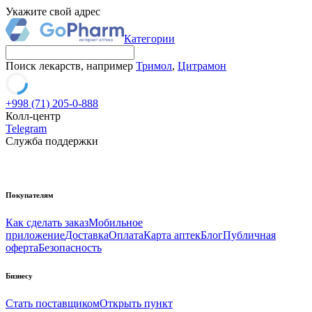
Укажите свой адрес
Категории
Поиск лекарств, например
Тримол
,
Цитрамон
+998 (71) 205-0-888
Колл-центр
Telegram
Служба поддержки
Покупателям
Как сделать заказ
Мобильное
приложение
Доставка
Оплата
Карта аптек
Блог
Публичная
оферта
Безопасность
Бизнесу
Стать поставщиком
Открыть пункт