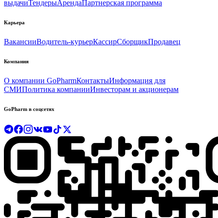
выдачи
Тендеры
Аренда
Партнерская программа
Карьера
Вакансии
Водитель-курьер
Кассир
Сборщик
Продавец
Компания
О компании GoPharm
Контакты
Информация для
СМИ
Политика компании
Инвесторам и акционерам
GoPharm в соцсетях